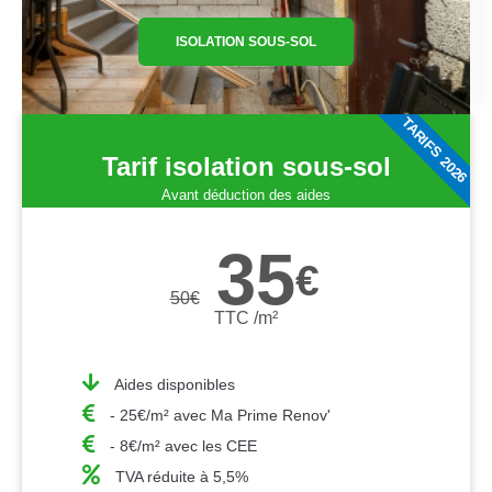
ISOLATION SOUS-SOL
TARIFS 2026
Tarif isolation sous-sol
Avant déduction des aides
35
€
50
€
TTC /m²
Aides disponibles
- 25€/m² avec Ma Prime Renov'
- 8€/m² avec les CEE
TVA réduite à 5,5%