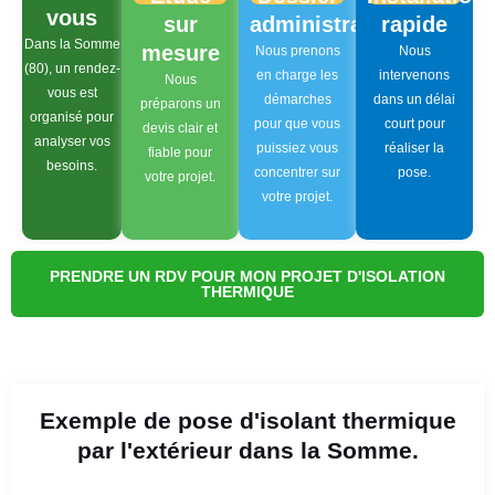
vous
sur
administratif
rapide
Dans la Somme
mesure
Nous prenons
Nous
(80), un rendez-
en charge les
intervenons
Nous
vous est
démarches
dans un délai
préparons un
organisé pour
pour que vous
court pour
devis clair et
analyser vos
puissiez vous
réaliser la
fiable pour
besoins.
concentrer sur
pose.
votre projet.
votre projet.
PRENDRE UN RDV POUR MON PROJET D'ISOLATION
THERMIQUE
Exemple de pose d'isolant thermique
par l'extérieur dans la Somme.