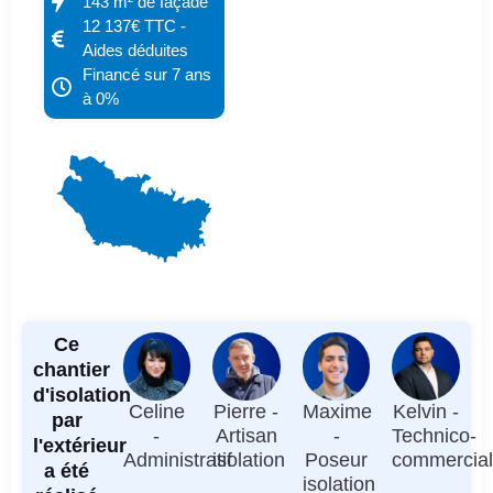
143 m² de façade
12 137€ TTC -
Aides déduites
Financé sur 7 ans
à 0%
Ce
chantier
d'isolation
Celine
Pierre -
Maxime
Kelvin -
par
-
Artisan
-
Technico-
l'extérieur
Administratif
isolation
Poseur
commercia
a été
isolation