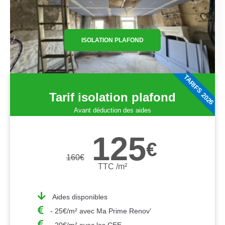
ISOLATION PLAFOND
TARIFS 2026
Tarif isolation plafond
Avant déduction des aides
125
€
160
€
TTC /m²
Aides disponibles
- 25€/m² avec Ma Prime Renov'