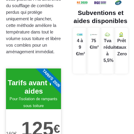
du soufflage de combles
Subventions et
perdus qui protège
uniquement le plancher,
aides disponibles
cette méthode améliore la
température dans tout le
volume sous toiture et libère
4 à
75
Tva
Prêt
vos combles pour un
9
€/m²
réduite
taux
aménagement immédiat.
€/m²
à
Zero
5,5%
TARIFS 2026
Tarifs avant les
aides
Pour l'isolation de rampants
sous toiture
125
€
160
€