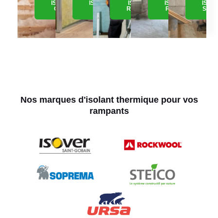
ISOLATION
ISOLATION
ISOLATION
ISOLATION
ISOL
COMBLE
MURS
RAMPANTS
PLAFOND
SOUS
Nos marques d'isolant thermique pour vos
rampants