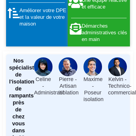
Une équipe réactive
et efficace
Améliorer votre DPE
et la valeur de votre
maison
Démarches
administratives clés
en main
Nos
spécialistes
de
Celine
Pierre -
Maxime
Kelvin -
l'isolation
-
Artisan
-
Technico-
de
Administratif
isolation
Poseur
commercia
rampants
isolation
près
de
chez
vous
dans