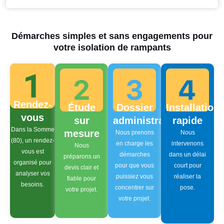
Démarches simples et sans engagements pour
votre isolation de rampants
Rendez-
Étude
Dossier
Installation
vous
sur
administratif
rapide
Dans la Somme
mesure
Nous prenons
Nous
(80), un rendez-
en charge les
intervenons
Nous
vous est
démarches
dans un délai
préparons un
organisé pour
pour que vous
court pour
devis clair et
analyser vos
puissiez vous
réaliser la
fiable pour
besoins.
concentrer sur
pose.
votre projet.
votre projet.