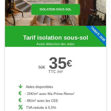
ISOLATION SOUS-SOL
TARIFS 2026
Tarif isolation sous-sol
Avant déduction des aides
35
€
50
€
TTC /m²
Aides disponibles
- 25€/m² avec Ma Prime Renov'
- 8€/m² avec les CEE
TVA réduite à 5,5%