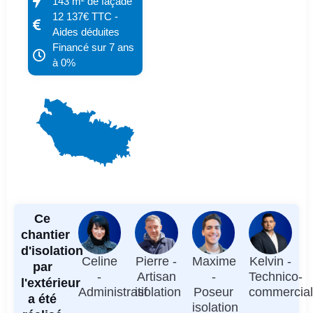
143 m² de façade
12 137€ TTC -
Aides déduites
Financé sur 7 ans
à 0%
Ce
chantier
d'isolation
Celine
Pierre -
Maxime
Kelvin -
par
-
Artisan
-
Technico-
l'extérieur
Administratif
isolation
Poseur
commercia
a été
isolation