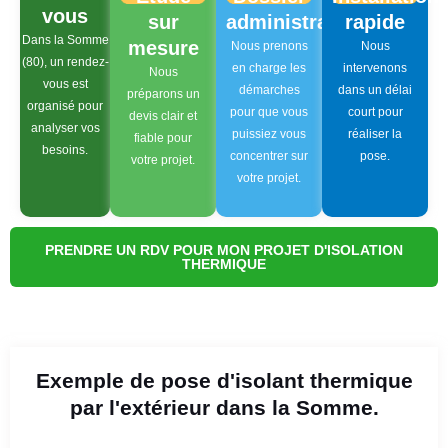
vous
sur
administratif
rapide
Dans la Somme
mesure
Nous prenons
Nous
(80), un rendez-
en charge les
intervenons
Nous
vous est
démarches
dans un délai
préparons un
organisé pour
pour que vous
court pour
devis clair et
analyser vos
puissiez vous
réaliser la
fiable pour
besoins.
concentrer sur
pose.
votre projet.
votre projet.
PRENDRE UN RDV POUR MON PROJET D'ISOLATION
THERMIQUE
Exemple de pose d'isolant thermique
par l'extérieur dans la Somme.