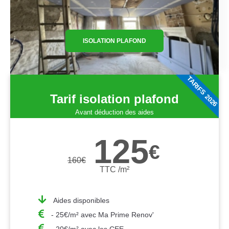
ISOLATION PLAFOND
TARIFS 2026
Tarif isolation plafond
Avant déduction des aides
125
€
160
€
TTC /m²
Aides disponibles
- 25€/m² avec Ma Prime Renov'