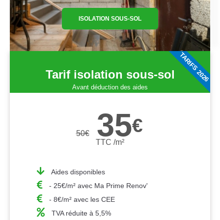
ISOLATION SOUS-SOL
TARIFS 2026
Tarif isolation sous-sol
Avant déduction des aides
35
€
50
€
TTC /m²
Aides disponibles
- 25€/m² avec Ma Prime Renov'
- 8€/m² avec les CEE
TVA réduite à 5,5%