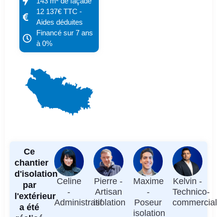
143 m² de façade
12 137€ TTC -
Aides déduites
Financé sur 7 ans
à 0%
Ce
chantier
d'isolation
Celine
Pierre -
Maxime
Kelvin -
par
-
Artisan
-
Technico-
l'extérieur
Administratif
isolation
Poseur
commercia
a été
isolation