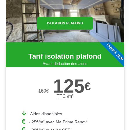
ISOLATION PLAFOND
TARIFS 2026
Tarif isolation plafond
Avant déduction des aides
125
€
160
€
TTC /m²
Aides disponibles
- 25€/m² avec Ma Prime Renov'