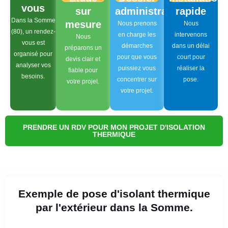
vous
sur
administratif
rapide
Dans la Somme
mesure
Nous prenons
Nous
(80), un rendez-
en charge les
intervenons
Nous
vous est
démarches
dans un délai
préparons un
organisé pour
pour que vous
court pour
devis clair et
analyser vos
puissiez vous
réaliser la
fiable pour
besoins.
concentrer sur
pose.
votre projet.
votre projet.
PRENDRE UN RDV POUR MON PROJET D'ISOLATION
THERMIQUE
Exemple de pose d'isolant thermique
par l'extérieur dans la Somme.